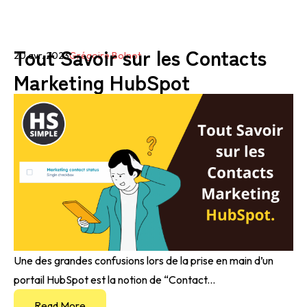
Tout Savoir sur les Contacts
20 avr. 2023
Grégoire Bolnot
Marketing HubSpot
Une des grandes confusions lors de la prise en main d’un
portail HubSpot est la notion de “Contact...
Read More