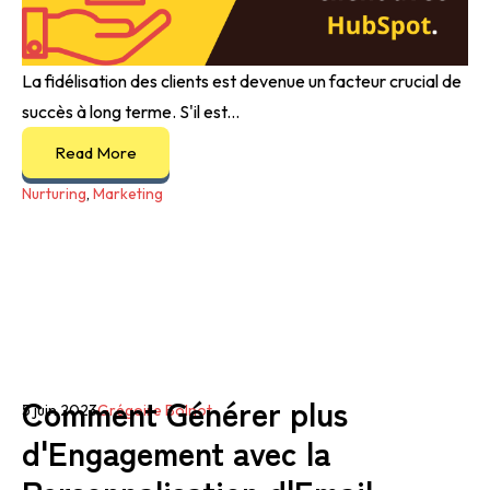
La fidélisation des clients est devenue un facteur crucial de
succès à long terme. S'il est...
Read More
Nurturing
,
Marketing
Comment Générer plus
5 juin 2023
Grégoire Bolnot
d'Engagement avec la