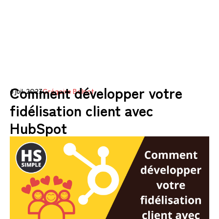
Comment développer votre
6 juil. 2023
Grégoire Bolnot
fidélisation client avec
HubSpot