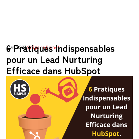
6 Pratiques Indispensables
1 juin 2023
Grégoire Bolnot
pour un Lead Nurturing
Efficace dans HubSpot