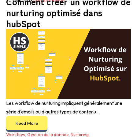
Comment créer un workflow de
20 févr. 2023
Grégoire Bolnot
nurturing optimisé dans
hubSpot
Les workflow de nurturing impliquent généralement une
série d'emails ou d'autres types de contenu...
Read More
Workflow
,
Gestion de la donnée
,
Nurturing