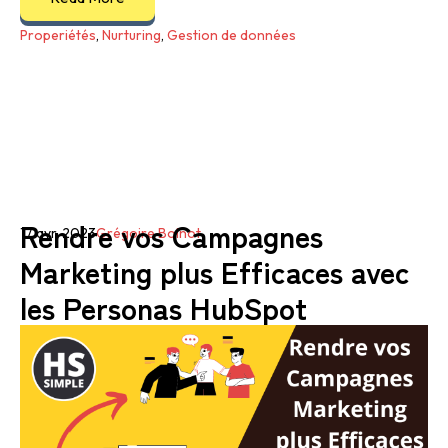
Properiétés
,
Nurturing
,
Gestion de données
Rendre vos Campagnes
17 avr. 2023
Grégoire Bolnot
Marketing plus Efficaces avec
les Personas HubSpot