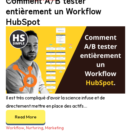
Comment A/B tester
entièrement un Workflow
HubSpot
Il est très compliqué d’avoir la science infuse et de
directement mettre en place des actifs...
Read More
Workflow
,
Nurturing
,
Marketing